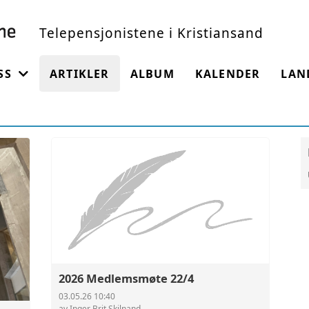
Telepensjonistene i Kristiansand
SS
ARTIKLER
ALBUM
KALENDER
LAN
ORENINGEN
ET
2026 Medlemsmøte 22/4
03.05.26 10:40
av Inger Brit Skilnand