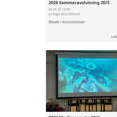
2026 Sommeravslutning 20/5
06.06.26 12:49
av Inger Brit Skilnand
Besøk i Kunsstsiloen
Le