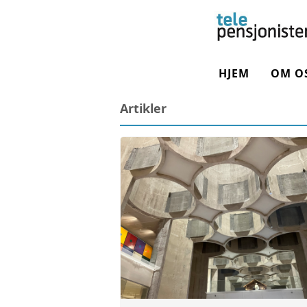
HJEM
OM O
Artikler
OM F
STYR